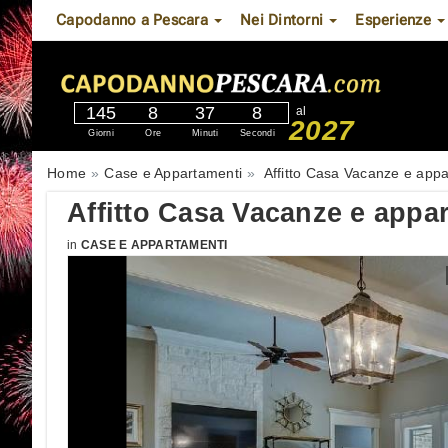
Capodanno a Pescara
Nei Dintorni
Esperienze
145
8
37
7
al
2027
Giorni
Ore
Minuti
Secondi
Home
Case e Appartamenti
Affitto Casa Vacanze e ap
Affitto Casa Vacanze e app
in
CASE E APPARTAMENTI