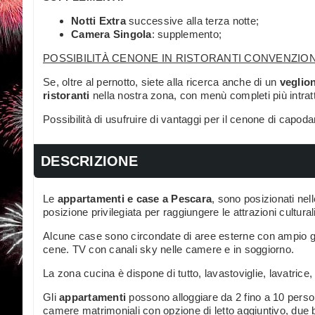
Notti Extra
successive alla terza notte;
Camera Singola
: supplemento;
POSSIBILITÀ CENONE IN RISTORANTI CONVENZION
Se, oltre al pernotto, siete alla ricerca anche di un
veglio
ristoranti
nella nostra zona, con menù completi più intrat
Possibilità di usufruire di vantaggi per il cenone di capod
DESCRIZIONE
Le
appartamenti e case a Pescara
, sono posizionati nell
posizione privilegiata per raggiungere le attrazioni cultura
Alcune case sono circondate di aree esterne con ampio g
cene. TV con canali sky nelle camere e in soggiorno.
La zona cucina è dispone di tutto, lavastoviglie, lavatrice
Gli
appartamenti
possono alloggiare da 2 fino a 10 person
camere matrimoniali con opzione di letto aggiuntivo, due