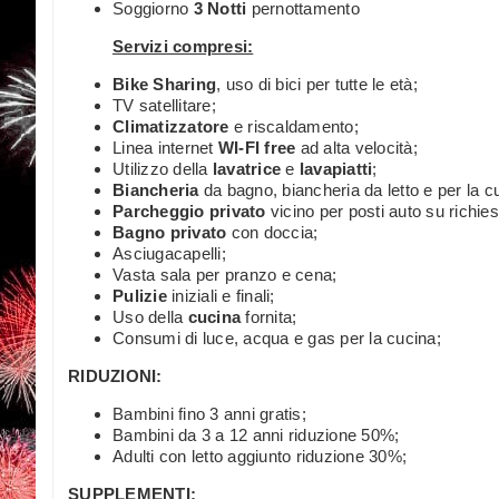
Soggiorno
3 Notti
pernottamento
Servizi compresi:
Bike Sharing
, uso di bici per tutte le età;
TV satellitare;
Climatizzatore
e riscaldamento;
Linea internet
WI-FI free
ad alta velocità;
Utilizzo della
lavatrice
e
lavapiatti
;
Biancheria
da bagno, biancheria da letto e per la c
Parcheggio privato
vicino per posti auto su richiest
Bagno privato
con doccia;
Asciugacapelli;
Vasta sala per pranzo e cena;
Pulizie
iniziali e finali;
Uso della
cucina
fornita;
Consumi di luce, acqua e gas per la cucina;
RIDUZIONI:
Bambini fino 3 anni gratis;
Bambini da 3 a 12 anni riduzione 50%;
Adulti con letto aggiunto riduzione 30%;
SUPPLEMENTI: