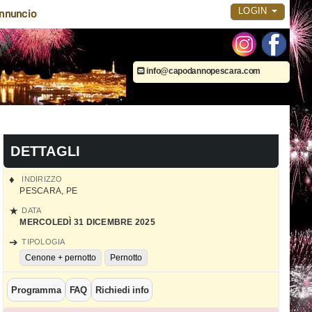
LOGIN
nnuncio
info@capodannopescara.com
DETTAGLI
INDIRIZZO
PESCARA
,
PE
DATA
MERCOLEDÌ 31 DICEMBRE 2025
TIPOLOGIA
Cenone + pernotto
Pernotto
Programma
FAQ
Richiedi info