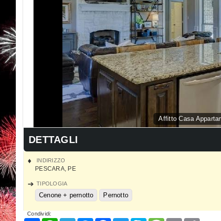
Affitto Casa Appart
DETTAGLI
INDIRIZZO
PESCARA
,
PE
TIPOLOGIA
Cenone + pernotto
Pernotto
Condividi: