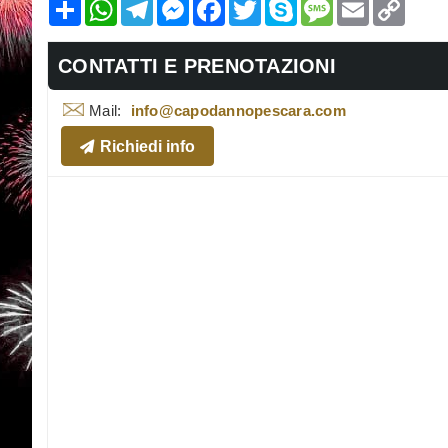
Condividi
WhatsApp
Telegram
Messenger
Facebook
Twitter
Skype
Message
Email
Copy
Link
CONTATTI E PRENOTAZIONI
Mail:
info@capodannopescara.com
Richiedi info