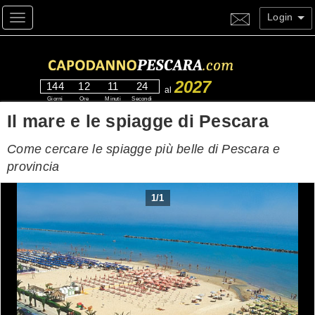
Login
Toggle navigation
2027
144
12
11
23
al
Giorni
Ore
Minuti
Secondi
Il mare e le spiagge di Pescara
Come cercare le spiagge più belle di Pescara e
provincia
1
/
1