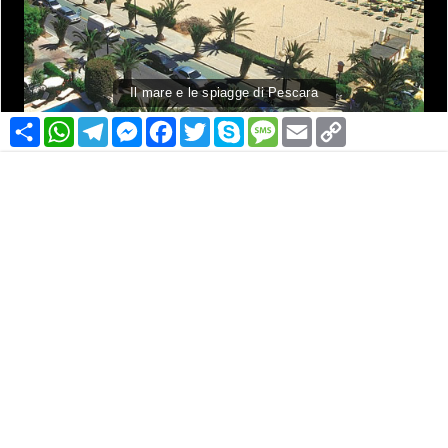
Il mare e le spiagge di Pescara
Condividi
WhatsApp
Telegram
Messenger
Facebook
Twitter
Skype
Message
Email
Copy
Link