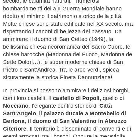
secolo, le calamità naturali, i numerosi
bombardamenti della II Guerra Mondiale hanno
ridotto al minimo il patrimonio storico della città.
Molte chiese sono state edificate nel XX secolo, ma
rispettando i canoni di bellezza del passato. Da
ammirare: il duomo di San Cetteo (1949), la
bellissima chiesa neoromanica del Sacro Cuore, le
chiese barocche (Madonna del Fuoco, Madonna dei
Sette Dolori…), le super moderne chiese di San
Pietro e Sant’Andrea. Tra le aree verdi, spicca
sicuramente la storica Pineta Dannunziana!
In provincia si possono ammirare i deliziosi borghi
con i loro castelli. Il
castello di Popoli
, quello di
Nocciano
, l’elegante centro storico di
Città
Sant’Angelo
, il
palazzo ducale a Montebello di
Bertona, il duomo di San Valentino in Abruzzo
Citeriore
. Il territorio è disseminato di conventi e di
eremi arroccati tra i boschi. Oppure la meraviglia