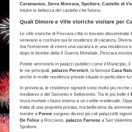
Caramanico, Serra Moresca, Spoltore, Castello di Vic
intuire la bellezza del castello che furono.
Quali Dimore e Ville storiche visitare per
Le ville storiche di Pescara città si trovano disseminate l
venivano a costruire qui le residenze di vacanza. Diverse s
ma l'emozione di vivere una vacanza in una residenza sig
dopo le bombe della II Guerra Mondiale, Pescara mostr
Potete ammirarlo in palazzi pubblici come il Municipio, il
le vie principali,
palazzo Perenich
, la famosa
Casa Nata
anche in molte residenze private situate in particolare lung
In provincia, le residenze signorili sono molto più ricch
medioevo o del Seicento e Settecento. Tra le più belle il
mura merlate chiuse intorno a un cortile medievale. Op
tratta di una proprietà privata, ma bellissima da ammirare
mentre a
Penne
sorgono diversi piccoli palazzetti signor
De Felice
a Rocciano,
palazzo Farnese
a San Valentino 
Spoltore.