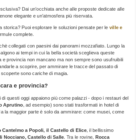
sclusiva? Dai un’occhiata anche alle proposte dedicate alle
 cenone elegante e un’atmosfera più riservata.
a storica? Puoi esplorare le soluzioni pensate per le
ville e
ormule complete.
rchè collegati con paesini dai panorami mozzafiato. Lungo la
isalgono ai tempi in cui la bella società sceglieva queste
ara e provincia non mancano ma non sempre sono usufruibili
andarle a scoprire, per ammirare le tracce del passato di
 scoperte sono cariche di magia.
scara e provincia?
i di questi oggi appaiono più come palazzi - dopo i restauri del
o Aprutino
, ad esempio) sono stati trasformati in hotel di
. Ma la maggior parte è solo da ammirare: come musei, come
 Cantelmo a Popoli, il Castello di Elice
, il bellissimo
di Nocciano, Castello di Salle
. Tra le rovine,
Rocca