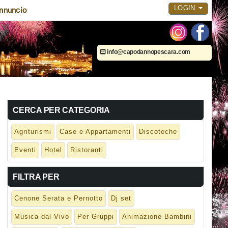
LOGIN
nnuncio
info@capodannopescara.com
CERCA PER CATEGORIA
Agriturismi
Case e Appartamenti
Discoteche
Eventi
Hotel
Ristoranti
FILTRA PER
Cenone Serata e Pernotto
Dj set
Musica dal Vivo
Per Gruppi
Animazione Bambini