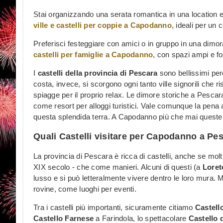
Stai organizzando una serata romantica in una location e
ville e castelli per coppie a Capodanno
, ideali per un
Preferisci festeggiare con amici o in gruppo in una dimor
castelli per famiglie a Capodanno
, con spazi ampi e f
I
castelli della provincia di Pescara
sono bellissimi pe
costa, invece, si scorgono ogni tanto ville signorili che r
spiagge per il proprio relax. Le dimore storiche a Pesc
come resort per alloggi turistici. Vale comunque la pena 
questa splendida terra. A Capodanno più che mai queste
Quali Castelli visitare per Capodanno a Pe
La provincia di Pescara è ricca di castelli, anche se molt
XIX secolo - che come manieri. Alcuni di questi (a
Loret
lusso e si può letteralmente vivere dentro le loro mura
rovine, come luoghi per eventi.
Tra i castelli più importanti, sicuramente citiamo
Castello
Castello Farnese
a Farindola, lo spettacolare
Castello 