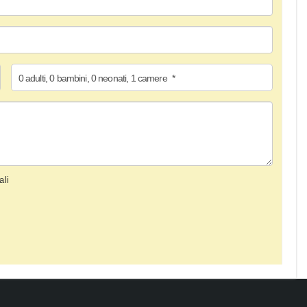
0
adulti
,
0
bambini
,
0
neonati
,
1
camere
*
ali