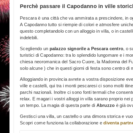
Perchè passare il Capodanno in ville storic
Pescara è una città che va ammirata a prescindere, in ogni
A Capodanno tutto si riempie di colori e atmosfere uniche,
questo completandolo con un alloggio in villa, o in castello
indelebili.
Scegliendo un
palazzo signorile a Pescara centro
, o s
turistici di Capodanno: tra lo splendido lungomare e i mo
chiesa neoromanica del Sacro Cuore, la Madonna del Fuo
solo alcune ) che in questi giorni di festa sono centro di m
Alloggiando in provincia avrete a vostra disposizione event
ville e castelli, qui tra i monti pescaresi ci sono molti itin
parchi nazionali. Inoltre ci sono fonti termali che cons
relax. E magari i vostri alloggi in villa sarano proprio nei p
un tempo. La magia di questa parte di
Abruzzo
è già ov
Gestisci una villa, un castello o una dimora storica e v
Scopri come funziona la collaborazione e
diventa partn