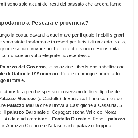
oli
sono solo alcuni dei resti del passato che ancora fanno
 Capodanno a Pescara e provincia?
ungo la costa, davanti a quel mare per il quale i nobili signori
ono state trasformate in resort per turisti di un certo livello,
norile si può provare anche in centro storico. Ricostruita
a comunque un volto elegante novecentesco.
Palazzo del Governo
, le palazzine Liberty che abbelliscono
le di Gabriele D'Annunzio
. Potete comunque ammirarlo
o il litorale.
e di atmosfera perchè spesso conservano le linee tipiche del
Palazzo Mediceo
(o Castello) di Bussi sul Tirino con le sue
pure
Palazzo Marra
che si trova a Castiglione a Casauria. Si
, il
palazzo Baronale
di Cepagatti (zona Valle del Nora)
ili. Andate ad ammirare il
Castello Ducale
di Popoli,
palazzo
in Abruzzo Citeriore e l'affascinante
palazzo Toppi
a