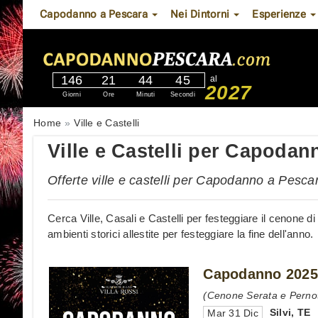
Capodanno a Pescara
Nei Dintorni
Esperienze
146
21
44
44
al
2027
Giorni
Ore
Minuti
Secondi
Home
Ville e Castelli
Ville e Castelli per Capodan
Offerte ville e castelli per Capodanno a Pesc
Cerca Ville, Casali e Castelli per festeggiare il cenone
ambienti storici allestite per festeggiare la fine dell'anno.
Capodanno 2025 
(Cenone Serata e Perno
Silvi
,
TE
Mar 31 Dic