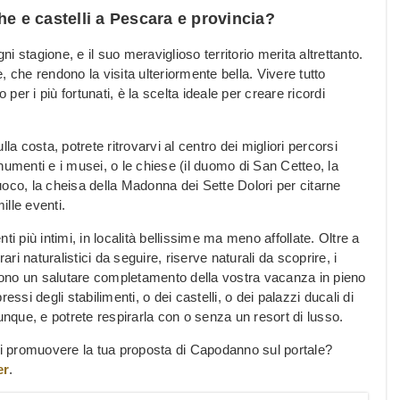
he e castelli a Pescara e provincia?
 stagione, e il suo meraviglioso territorio merita altrettanto.
 che rendono la visita ulteriormente bella. Vivere tutto
 per i più fortunati, è la scelta ideale per creare ricordi
ulla costa, potrete ritrovarvi al centro dei migliori percorsi
numenti e i musei, o le chiese (il duomo di San Cetteo, la
co, la cheisa della Madonna dei Sette Dolori per citarne
ille eventi.
i più intimi, in località bellissime ma meno affollate. Oltre a
erari naturalistici da seguire, riserve naturali da scoprire, i
entono un salutare completamento della vostra vacanza in pieno
ressi degli stabilimenti, o dei castelli, o dei palazzi ducali di
unque, e potrete respirarla con o senza un resort di lusso.
uoi promuovere la tua proposta di Capodanno sul portale?
er
.