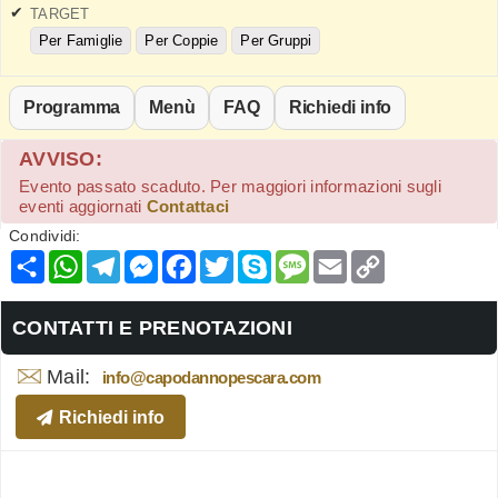
TARGET
Per Famiglie
Per Coppie
Per Gruppi
Programma
Menù
FAQ
Richiedi info
AVVISO:
Evento passato scaduto. Per maggiori informazioni sugli
eventi aggiornati
Contattaci
Condividi:
Condividi
WhatsApp
Telegram
Messenger
Facebook
Twitter
Skype
Message
Email
Copy
Link
CONTATTI E PRENOTAZIONI
Mail:
info@capodannopescara.com
Richiedi info