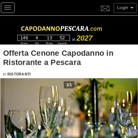
Login
Toggle navigation
2027
146
4
13
52
al
Giorni
Ore
Minuti
Secondi
Offerta Cenone Capodanno in
Ristorante a Pescara
in
RISTORANTI
1
/
1