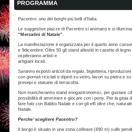
PROGRAMMA
Pacentro: uno dei borghi più belli d’Italia.
Le suggestive piazze di Pacentro si animano e si illumina
“Mercatini di Natale”
.
La manifestazione è organizzata per il quarto anno consecu
e 9dicembre. Oltre 50 gli stand allestiti in casette di leg
ospiteranno artisti e
artigiani locali.
Saranno esposti articoli da regalo, bigiotteria, riproduzioni 
con giornali riciclati e dipinti su vetro, lavori su pietra e su
presepi e statuine di terracotta.
Non mancheranno stand enogastronomici, per gustare cibi e d
possibilità di ammirare e giocare con i pony. Per la gioia d
fare foto con Babbo Natale e con gli elfi oltre che, natural
Natale.
Perche’ scegliere Pacentro?
Il borgo è situato in una zona collinare (690 m) sulle pend