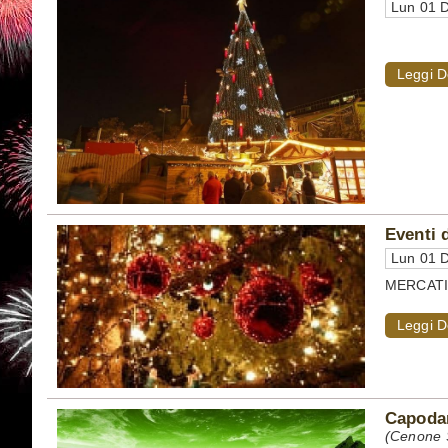
Lun 01 D
Leggi D
Eventi 
Lun 01 D
MERCATIN
Leggi D
Capodan
(Cenone S