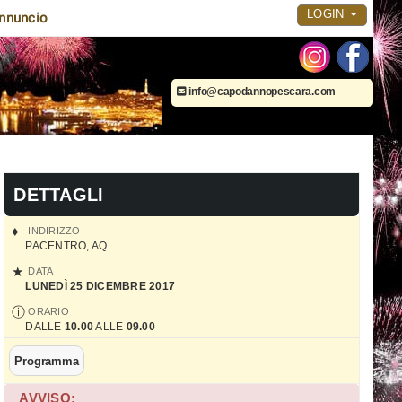
LOGIN
nnuncio
info@capodannopescara.com
DETTAGLI
INDIRIZZO
PACENTRO
,
AQ
DATA
LUNEDÌ 25 DICEMBRE 2017
ORARIO
DALLE
10.00
ALLE
09.00
Programma
AVVISO: