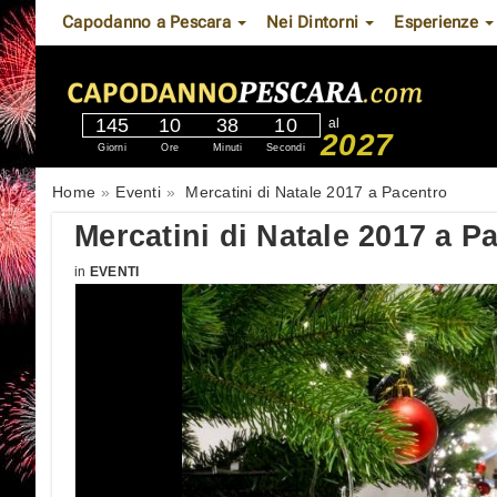
Capodanno a Pescara
Nei Dintorni
Esperienze
145
10
38
10
al
2027
Giorni
Ore
Minuti
Secondi
Home
Eventi
Mercatini di Natale 2017 a Pacentro
Mercatini di Natale 2017 a P
in
EVENTI