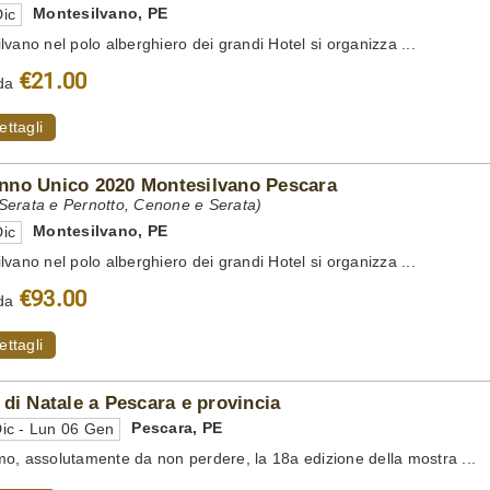
Montesilvano
,
PE
ic
lvano nel polo alberghiero dei grandi Hotel si organizza ...
€21.00
da
ettagli
no Unico 2020 Montesilvano Pescara
erata e Pernotto, Cenone e Serata)
Montesilvano
,
PE
ic
lvano nel polo alberghiero dei grandi Hotel si organizza ...
€93.00
da
ettagli
 di Natale a Pescara e provincia
Pescara
,
PE
ic - Lun 06 Gen
o, assolutamente da non perdere, la 18a edizione della mostra ...