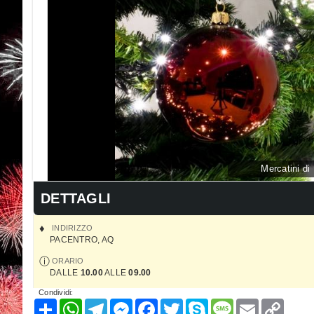
Mercatini di
DETTAGLI
INDIRIZZO
PACENTRO
,
AQ
ORARIO
DALLE
10.00
ALLE
09.00
Condividi:
Condividi
WhatsApp
Telegram
Messenger
Facebook
Twitter
Skype
Message
Email
Copy