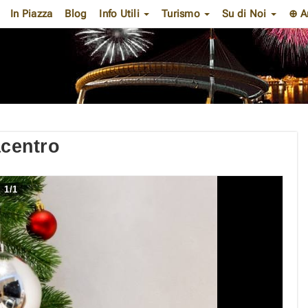
In Piazza
Blog
Info Utili
Turismo
Su di Noi
⊕ A
acentro
1
/
1