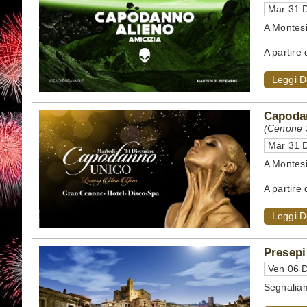
Mar 31 D
A Montesi
A partire 
Leggi D
Capodan
(Cenone S
Mar 31 D
A Montesi
A partire 
Leggi D
Presepi
Ven 06 D
Segnaliam