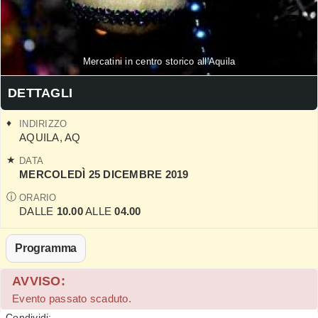
Mercatini in centro storico all'Aquila
DETTAGLI
INDIRIZZO
AQUILA
,
AQ
DATA
MERCOLEDÌ 25 DICEMBRE 2019
ORARIO
DALLE
10.00
ALLE
04.00
Programma
AVVISO:
Evento passato scaduto.
Condividi: