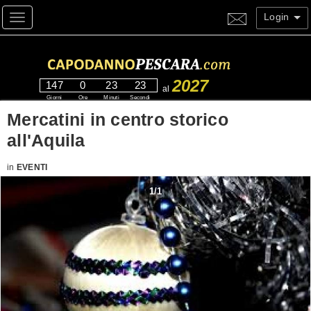
Login
Toggle navigation
2027
147
0
23
23
al
Giorni
Ore
Minuti
Secondi
Mercatini in centro storico
all'Aquila
in
EVENTI
1
/
1